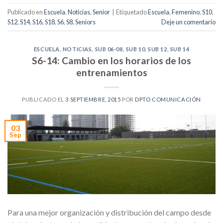
Publicado en
Escuela
,
Noticias
,
Senior
|
Etiquetado
Escuela
,
Femenino
,
S10
,
S12
,
S14
,
S16
,
S18
,
S6
,
S8
,
Seniors
Deje un comentario
ESCUELA
,
NOTICIAS
,
SUB 06-08
,
SUB 10
,
SUB 12
,
SUB 14
S6-14: Cambio en los horarios de los
entrenamientos
PUBLICADO EL
3 SEPTIEMBRE, 2015
POR
DPTO COMUNICACIÓN
03
Sep
Para una mejor organización y distribución del campo desde