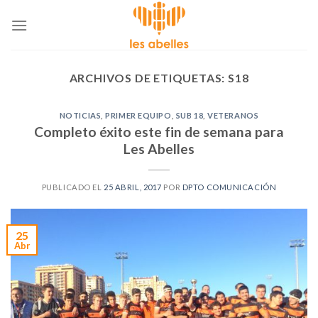
Skip
to
content
ARCHIVOS DE ETIQUETAS:
S18
NOTICIAS
,
PRIMER EQUIPO
,
SUB 18
,
VETERANOS
Completo éxito este fin de semana para
Les Abelles
PUBLICADO EL
25 ABRIL, 2017
POR
DPTO COMUNICACIÓN
25
Abr