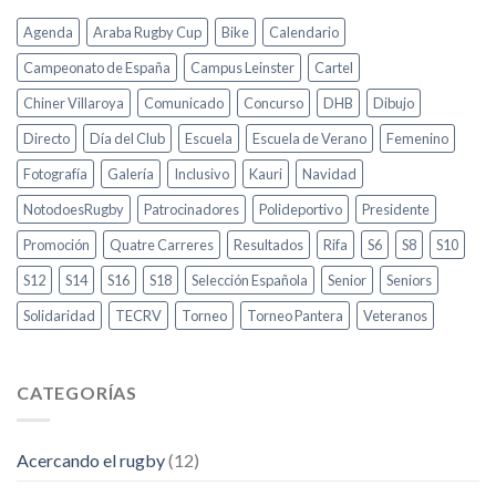
Agenda
Araba Rugby Cup
Bike
Calendario
Campeonato de España
Campus Leinster
Cartel
Chiner Villaroya
Comunicado
Concurso
DHB
Dibujo
Directo
Día del Club
Escuela
Escuela de Verano
Femenino
Fotografía
Galería
Inclusivo
Kauri
Navidad
NotodoesRugby
Patrocinadores
Polideportivo
Presidente
Promoción
Quatre Carreres
Resultados
Rifa
S6
S8
S10
S12
S14
S16
S18
Selección Española
Senior
Seniors
Solidaridad
TECRV
Torneo
Torneo Pantera
Veteranos
CATEGORÍAS
Acercando el rugby
(12)