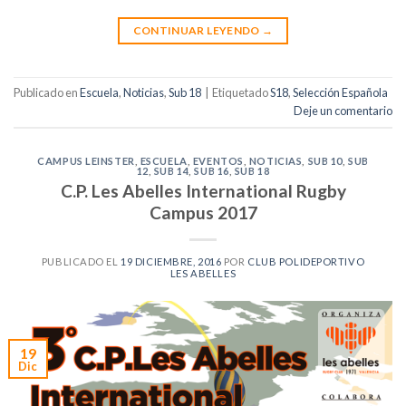
CONTINUAR LEYENDO
→
Publicado en
Escuela
,
Noticias
,
Sub 18
|
Etiquetado
S18
,
Selección Española
Deje un comentario
CAMPUS LEINSTER
,
ESCUELA
,
EVENTOS
,
NOTICIAS
,
SUB 10
,
SUB
12
,
SUB 14
,
SUB 16
,
SUB 18
C.P. Les Abelles International Rugby
Campus 2017
PUBLICADO EL
19 DICIEMBRE, 2016
POR
CLUB POLIDEPORTIVO
LES ABELLES
19
Dic