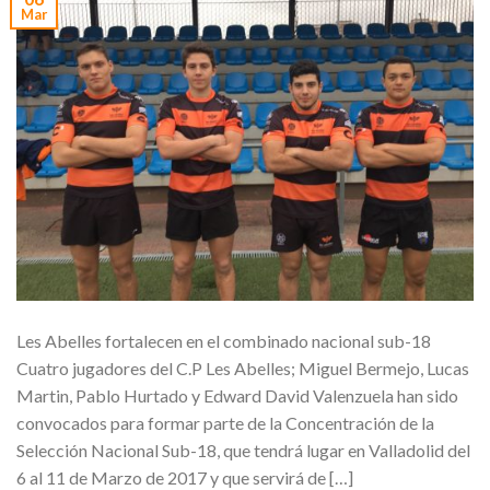
Mar
Les Abelles fortalecen en el combinado nacional sub-18
Cuatro jugadores del C.P Les Abelles; Miguel Bermejo, Lucas
Martin, Pablo Hurtado y Edward David Valenzuela han sido
convocados para formar parte de la Concentración de la
Selección Nacional Sub-18, que tendrá lugar en Valladolid del
6 al 11 de Marzo de 2017 y que servirá de […]