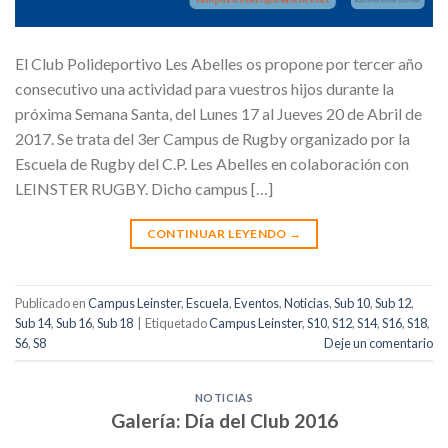
El Club Polideportivo Les Abelles os propone por tercer año
consecutivo una actividad para vuestros hijos durante la
próxima Semana Santa, del Lunes 17 al Jueves 20 de Abril de
2017. Se trata del 3er Campus de Rugby organizado por la
Escuela de Rugby del C.P. Les Abelles en colaboración con
LEINSTER RUGBY. Dicho campus […]
CONTINUAR LEYENDO
→
Publicado en
Campus Leinster
,
Escuela
,
Eventos
,
Noticias
,
Sub 10
,
Sub 12
,
Sub 14
,
Sub 16
,
Sub 18
|
Etiquetado
Campus Leinster
,
S10
,
S12
,
S14
,
S16
,
S18
,
S6
,
S8
Deje un comentario
NOTICIAS
Galería: Día del Club 2016