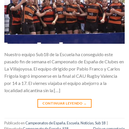
Nuestro equipo Sub18 de la Escuela ha conseguido este
pasado fin de semana el Campeonato de España de Clubes en
La Villajoyosa. El equipo dirigido por Pablo Franco y Carlos
Frígola logró imponerse en la final al CAU Rugby Valencia
por 14 a 17. El viernes viajaba el equipo abejorro a la
localidad alicantina sin la […]
CONTINUAR LEYENDO
→
Publicado en
Campeonatos de España
,
Escuela
,
Noticias
,
Sub 18
|
Etiquetado
Campeonato de España
,
S18
Deje un comentario