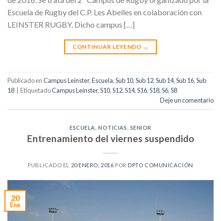
Escuela de Rugby del C.P. Les Abelles en colaboración con
LEINSTER RUGBY. Dicho campus […]
CONTINUAR LEYENDO
→
Publicado en
Campus Leinster
,
Escuela
,
Sub 10
,
Sub 12
,
Sub 14
,
Sub 16
,
Sub
18
|
Etiquetado
Campus Leinster
,
S10
,
S12
,
S14
,
S16
,
S18
,
S6
,
S8
Deje un comentario
ESCUELA
,
NOTICIAS
,
SENIOR
Entrenamiento del viernes suspendido
PUBLICADO EL
20 ENERO, 2016
POR
DPTO COMUNICACIÓN
20
Ene