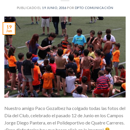
PUBLICADO EL
19 JUNIO, 2016
POR
DPTO COMUNICACIÓN
19
Jun
Nuestro amigo Paco Gozalbez ha colgado todas las fotos del
Día del Club, celebrado el pasado 12 de Junio en los Campos
Jorge Diego Pantera, en el Polideportivo de Quatre Carreres.
¡Para disfrutarlas hay que hacer click en la imagen!