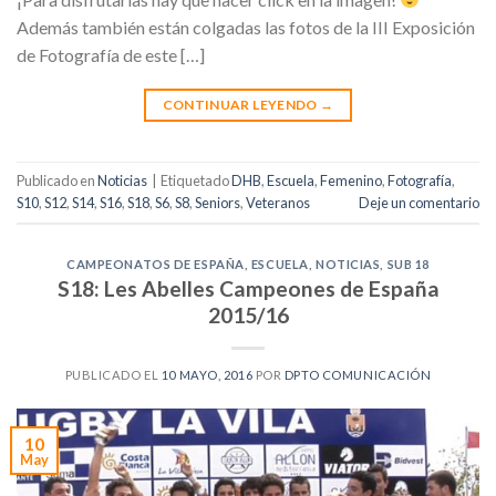
Además también están colgadas las fotos de la III Exposición
de Fotografía de este […]
CONTINUAR LEYENDO
→
Publicado en
Noticias
|
Etiquetado
DHB
,
Escuela
,
Femenino
,
Fotografía
,
S10
,
S12
,
S14
,
S16
,
S18
,
S6
,
S8
,
Seniors
,
Veteranos
Deje un comentario
CAMPEONATOS DE ESPAÑA
,
ESCUELA
,
NOTICIAS
,
SUB 18
S18: Les Abelles Campeones de España
2015/16
PUBLICADO EL
10 MAYO, 2016
POR
DPTO COMUNICACIÓN
10
May