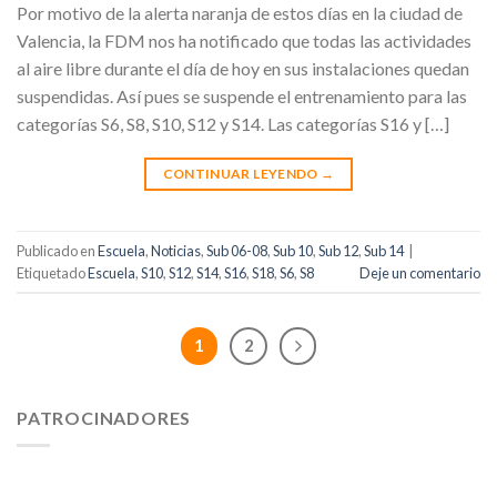
Por motivo de la alerta naranja de estos días en la ciudad de
Valencia, la FDM nos ha notificado que todas las actividades
al aire libre durante el día de hoy en sus instalaciones quedan
suspendidas. Así pues se suspende el entrenamiento para las
categorías S6, S8, S10, S12 y S14. Las categorías S16 y […]
CONTINUAR LEYENDO
→
Publicado en
Escuela
,
Noticias
,
Sub 06-08
,
Sub 10
,
Sub 12
,
Sub 14
|
Etiquetado
Escuela
,
S10
,
S12
,
S14
,
S16
,
S18
,
S6
,
S8
Deje un comentario
1
2
PATROCINADORES