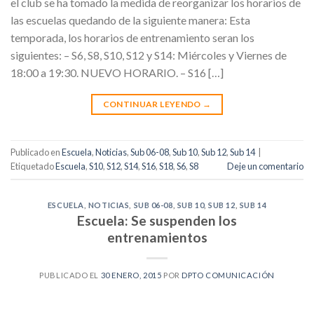
el club se ha tomado la medida de reorganizar los horarios de
las escuelas quedando de la siguiente manera: Esta
temporada, los horarios de entrenamiento seran los
siguientes: – S6, S8, S10, S12 y S14: Miércoles y Viernes de
18:00 a 19:30. NUEVO HORARIO. – S16 […]
CONTINUAR LEYENDO
→
Publicado en
Escuela
,
Noticias
,
Sub 06-08
,
Sub 10
,
Sub 12
,
Sub 14
|
Etiquetado
Escuela
,
S10
,
S12
,
S14
,
S16
,
S18
,
S6
,
S8
Deje un comentario
ESCUELA
,
NOTICIAS
,
SUB 06-08
,
SUB 10
,
SUB 12
,
SUB 14
Escuela: Se suspenden los
entrenamientos
PUBLICADO EL
30 ENERO, 2015
POR
DPTO COMUNICACIÓN