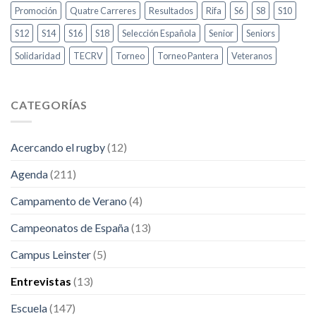
Promoción
Quatre Carreres
Resultados
Rifa
S6
S8
S10
S12
S14
S16
S18
Selección Española
Senior
Seniors
Solidaridad
TECRV
Torneo
Torneo Pantera
Veteranos
CATEGORÍAS
Acercando el rugby
(12)
Agenda
(211)
Campamento de Verano
(4)
Campeonatos de España
(13)
Campus Leinster
(5)
Entrevistas
(13)
Escuela
(147)