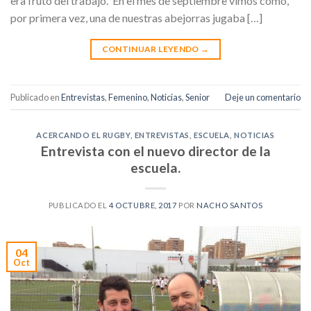
era fruto del trabajo. En el mes de septiembre vimos como,
por primera vez, una de nuestras abejorras jugaba […]
CONTINUAR LEYENDO
→
Publicado en
Entrevistas
,
Femenino
,
Noticias
,
Senior
Deje un comentario
ACERCANDO EL RUGBY
,
ENTREVISTAS
,
ESCUELA
,
NOTICIAS
Entrevista con el nuevo director de la
escuela.
PUBLICADO EL
4 OCTUBRE, 2017
POR
NACHO SANTOS
04
Oct