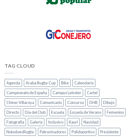
TAG CLOUD
Agenda
Araba Rugby Cup
Bike
Calendario
Campeonato de España
Campus Leinster
Cartel
Chiner Villaroya
Comunicado
Concurso
DHB
Dibujo
Directo
Día del Club
Escuela
Escuela de Verano
Femenino
Fotografía
Galería
Inclusivo
Kauri
Navidad
NotodoesRugby
Patrocinadores
Polideportivo
Presidente