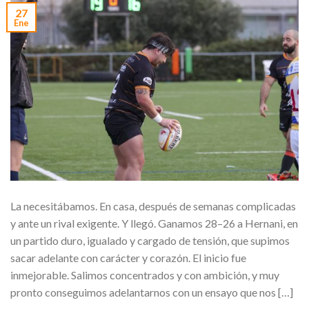
27
Ene
La necesitábamos. En casa, después de semanas complicadas
y ante un rival exigente. Y llegó. Ganamos 28–26 a Hernani, en
un partido duro, igualado y cargado de tensión, que supimos
sacar adelante con carácter y corazón. El inicio fue
inmejorable. Salimos concentrados y con ambición, y muy
pronto conseguimos adelantarnos con un ensayo que nos […]