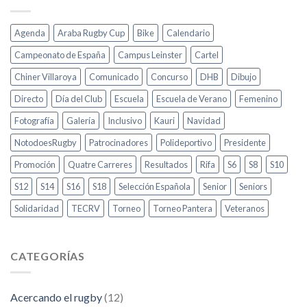
Agenda
Araba Rugby Cup
Bike
Calendario
Campeonato de España
Campus Leinster
Cartel
Chiner Villaroya
Comunicado
Concurso
DHB
Dibujo
Directo
Día del Club
Escuela
Escuela de Verano
Femenino
Fotografía
Galería
Inclusivo
Kauri
Navidad
NotodoesRugby
Patrocinadores
Polideportivo
Presidente
Promoción
Quatre Carreres
Resultados
Rifa
S6
S8
S10
S12
S14
S16
S18
Selección Española
Senior
Seniors
Solidaridad
TECRV
Torneo
Torneo Pantera
Veteranos
CATEGORÍAS
Acercando el rugby
(12)