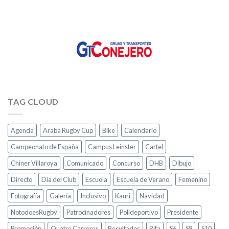
TAG CLOUD
Agenda
Araba Rugby Cup
Bike
Calendario
Campeonato de España
Campus Leinster
Cartel
Chiner Villaroya
Comunicado
Concurso
DHB
Dibujo
Directo
Día del Club
Escuela
Escuela de Verano
Femenino
Fotografía
Galería
Inclusivo
Kauri
Navidad
NotodoesRugby
Patrocinadores
Polideportivo
Presidente
Promoción
Quatre Carreres
Resultados
Rifa
S6
S8
S10