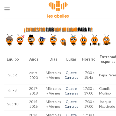
Skip
to
content
Entrena
Equipo
Años
Días
Lugar
Horario
responsa
Miércoles
Quatre
17:30 a
2019
–
Sub 6
Pepa Pére
y Viernes
Carreres
18:45
2020
2017-
Miércoles
Quatre
17:30 a
Claudia
Sub 8
2018
y Viernes
Carreres
19:00
Moñino
2015-
Miércoles
Quatre
17:30 a
Joaquín
Sub 10
2016
y Viernes
Carreres
19:00
Figueiredo
2013-
Miércoles
Quatre
17:30 a