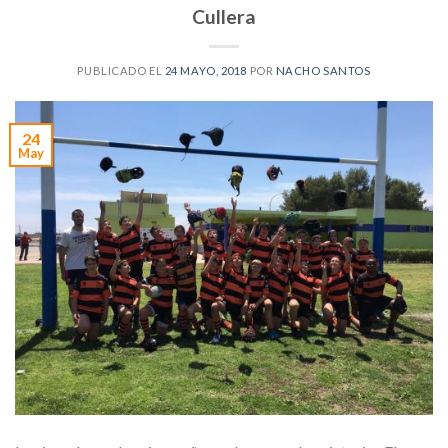
Cullera
PUBLICADO EL
24 MAYO, 2018
POR
NACHO SANTOS
24
May