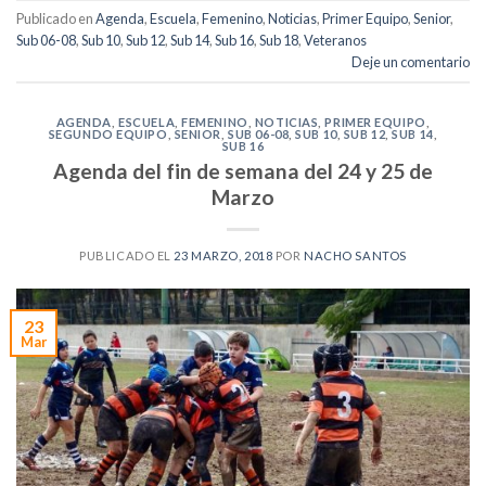
Publicado en
Agenda
,
Escuela
,
Femenino
,
Noticias
,
Primer Equipo
,
Senior
,
Sub 06-08
,
Sub 10
,
Sub 12
,
Sub 14
,
Sub 16
,
Sub 18
,
Veteranos
Deje un comentario
AGENDA
,
ESCUELA
,
FEMENINO
,
NOTICIAS
,
PRIMER EQUIPO
,
SEGUNDO EQUIPO
,
SENIOR
,
SUB 06-08
,
SUB 10
,
SUB 12
,
SUB 14
,
SUB 16
Agenda del fin de semana del 24 y 25 de
Marzo
PUBLICADO EL
23 MARZO, 2018
POR
NACHO SANTOS
23
Mar