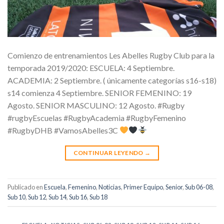
Comienzo de entrenamientos Les Abelles Rugby Club para la
temporada 2019/2020: ESCUELA: 4 Septiembre.
ACADEMIA: 2 Septiembre. ( únicamente categorías s16-s18)
s14 comienza 4 Septiembre. SENIOR FEMENINO: 19
Agosto. SENIOR MASCULINO: 12 Agosto. #Rugby
#rugbyEscuelas #RugbyAcademia #RugbyFemenino
#RugbyDHB #VamosAbelles3C
CONTINUAR LEYENDO
→
Publicado en
Escuela
,
Femenino
,
Noticias
,
Primer Equipo
,
Senior
,
Sub 06-08
,
Sub 10
,
Sub 12
,
Sub 14
,
Sub 16
,
Sub 18