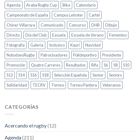
Agenda
Araba Rugby Cup
Bike
Calendario
Campeonato de España
Campus Leinster
Cartel
Chiner Villaroya
Comunicado
Concurso
DHB
Dibujo
Directo
Día del Club
Escuela
Escuela de Verano
Femenino
Fotografía
Galería
Inclusivo
Kauri
Navidad
NotodoesRugby
Patrocinadores
Polideportivo
Presidente
Promoción
Quatre Carreres
Resultados
Rifa
S6
S8
S10
S12
S14
S16
S18
Selección Española
Senior
Seniors
Solidaridad
TECRV
Torneo
Torneo Pantera
Veteranos
CATEGORÍAS
Acercando el rugby
(12)
Agenda
(211)