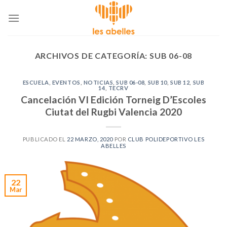
Skip
to
content
ARCHIVOS DE CATEGORÍA:
SUB 06-08
ESCUELA
,
EVENTOS
,
NOTICIAS
,
SUB 06-08
,
SUB 10
,
SUB 12
,
SUB
14
,
TECRV
Cancelación VI Edición Torneig D’Escoles
Ciutat del Rugbi Valencia 2020
PUBLICADO EL
22 MARZO, 2020
POR
CLUB POLIDEPORTIVO LES
ABELLES
22
Mar