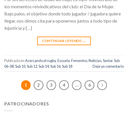
los momentos reivindicativos del club: el Día de la Mujer.
Bajo palos, el objetivo donde todo jugador / jugadora quiere
llegar, nos dimos cita para oponernos juntos a todo tipo de
injusticia y […]
CONTINUAR LEYENDO
→
Publicado en
Acercando el rugby
,
Escuela
,
Femenino
,
Noticias
,
Senior
,
Sub
06-08
,
Sub 10
,
Sub 12
,
Sub 14
,
Sub 16
,
Sub 18
Deje un comentario
1
2
3
4
…
6
PATROCINADORES