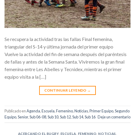
Se recupera la actividad tras las fallas Final femenina,
triangular del S-14 y última jornada del primer equipo
Vuelve la actividad del fin de semana después del paréntesis
de fallas y antes de la Semana Santa. Viviremos la gran final
femenina entre Les Abelles y Tecnidex, mientras el primer
equipo visita a la […]
CONTINUAR LEYENDO
→
Publicado en
Agenda
,
Escuela
,
Femenino
,
Noticias
,
Primer Equipo
,
Segundo
Equipo
,
Senior
,
Sub 06-08
,
Sub 10
,
Sub 12
,
Sub 14
,
Sub 16
Deje un comentario
ACERCANDO EL RUGBY
,
ESCUELA
,
FEMENINO
,
NOTICIAS
,