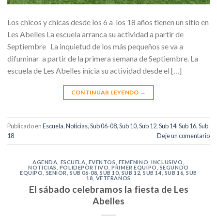
Los chicos y chicas desde los 6 a los 18 años tienen un sitio en
Les Abelles La escuela arranca su actividad a partir de
Septiembre La inquietud de los más pequeños se va a
difuminar a partir de la primera semana de Septiembre. La
escuela de Les Abelles inicia su actividad desde el […]
CONTINUAR LEYENDO
→
Publicado en
Escuela
,
Noticias
,
Sub 06-08
,
Sub 10
,
Sub 12
,
Sub 14
,
Sub 16
,
Sub
18
Deje un comentario
AGENDA
,
ESCUELA
,
EVENTOS
,
FEMENINO
,
INCLUSIVO
,
NOTICIAS
,
POLIDEPORTIVO
,
PRIMER EQUIPO
,
SEGUNDO
EQUIPO
,
SENIOR
,
SUB 06-08
,
SUB 10
,
SUB 12
,
SUB 14
,
SUB 16
,
SUB
18
,
VETERANOS
El sábado celebramos la fiesta de Les
Abelles