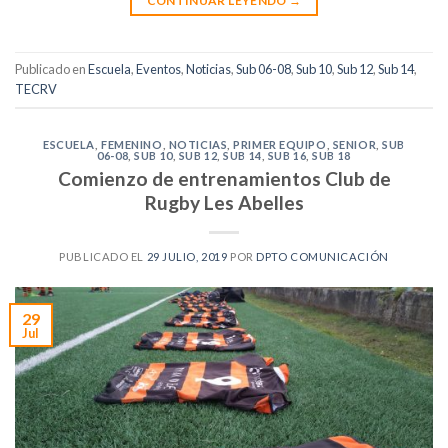
CONTINUAR LEYENDO
→
Publicado en
Escuela
,
Eventos
,
Noticias
,
Sub 06-08
,
Sub 10
,
Sub 12
,
Sub 14
,
TECRV
ESCUELA
,
FEMENINO
,
NOTICIAS
,
PRIMER EQUIPO
,
SENIOR
,
SUB
06-08
,
SUB 10
,
SUB 12
,
SUB 14
,
SUB 16
,
SUB 18
Comienzo de entrenamientos Club de
Rugby Les Abelles
PUBLICADO EL
29 JULIO, 2019
POR
DPTO COMUNICACIÓN
29
Jul