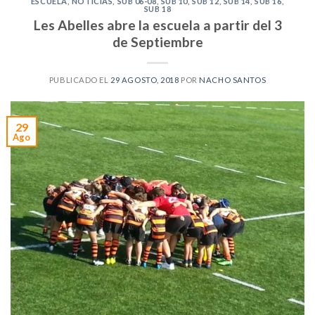
ESCUELA
,
NOTICIAS
,
SUB 06-08
,
SUB 10
,
SUB 12
,
SUB 14
,
SUB 16
,
SUB 18
Les Abelles abre la escuela a partir del 3
de Septiembre
PUBLICADO EL
29 AGOSTO, 2018
POR
NACHO SANTOS
29
Ago