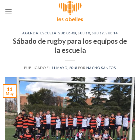
Skip
to
content
AGENDA
,
ESCUELA
,
SUB 06-08
,
SUB 10
,
SUB 12
,
SUB 14
Sábado de rugby para los equipos de
la escuela
PUBLICADO EL
11 MAYO, 2018
POR
NACHO SANTOS
11
May