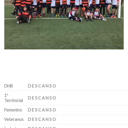
DHB
D E S C A N S O
1ª
D E S C A N S O
Territorial
Femenino
D E S C A N S O
Veteranos
D E S C A N S O