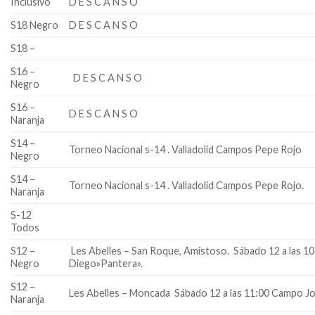
Inclusivo
D E S C A N S O
S18 Negro
D E S C A N S O
S18 –
S16 –
D E S C A N S O
Negro
S16 –
D E S C A N S O
Naranja
S14 –
Torneo Nacional s-14 . Valladolid Campos Pepe Rojo
Negro
S14 –
Torneo Nacional s-14 . Valladolid Campos Pepe Rojo.
Naranja
S-12
Todos
S12 –
Les Abelles – San Roque, Amistoso. Sábado 12 a las 1
Negro
Diego»Pantera».
S12 –
Les Abelles – Moncada Sábado 12 a las 11:00 Campo J
Naranja