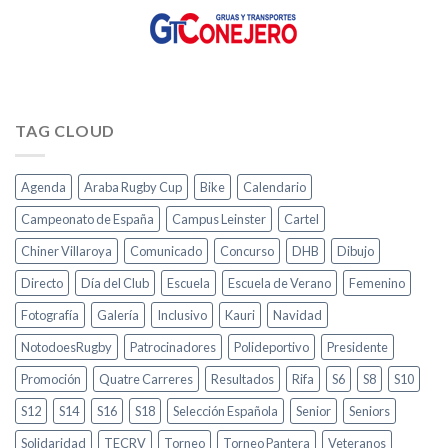
TAG CLOUD
Agenda
Araba Rugby Cup
Bike
Calendario
Campeonato de España
Campus Leinster
Cartel
Chiner Villaroya
Comunicado
Concurso
DHB
Dibujo
Directo
Día del Club
Escuela
Escuela de Verano
Femenino
Fotografía
Galería
Inclusivo
Kauri
Navidad
NotodoesRugby
Patrocinadores
Polideportivo
Presidente
Promoción
Quatre Carreres
Resultados
Rifa
S6
S8
S10
S12
S14
S16
S18
Selección Española
Senior
Seniors
Solidaridad
TECRV
Torneo
Torneo Pantera
Veteranos