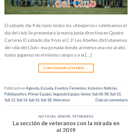
El sábado día 9 de Junio todos los «Abejorros» celebramos el
día del club Se presentará la nueva junta directiva en Quatre
Carreres El sábado día 9 nos el C.P. Les Abelles disfrutaremos
del «día del Club» esa jornada donde, al menos una vez al año,
todos jugamos en el mismo campo y a la […]
CONTINUAR LEYENDO
→
Publicado en
Agenda
,
Escuela
,
Eventos
,
Femenino
,
Inclusivo
,
Noticias
,
Polideportivo
,
Primer Equipo
,
Segundo Equipo
,
Senior
,
Sub 06-08
,
Sub 10
,
Sub 12
,
Sub 14
,
Sub 16
,
Sub 18
,
Veteranos
Deje un comentario
NOTICIAS
,
SENIOR
,
VETERANOS
La sección de veteranos con la mirada en
el 2019