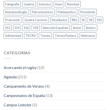
Fotografía
Galería
Inclusivo
Kauri
Navidad
NotodoesRugby
Patrocinadores
Polideportivo
Presidente
Promoción
Quatre Carreres
Resultados
Rifa
S6
S8
S10
S12
S14
S16
S18
Selección Española
Senior
Seniors
Solidaridad
TECRV
Torneo
Torneo Pantera
Veteranos
CATEGORÍAS
Acercando el rugby
(12)
Agenda
(211)
Campamento de Verano
(4)
Campeonatos de España
(13)
Campus Leinster
(5)