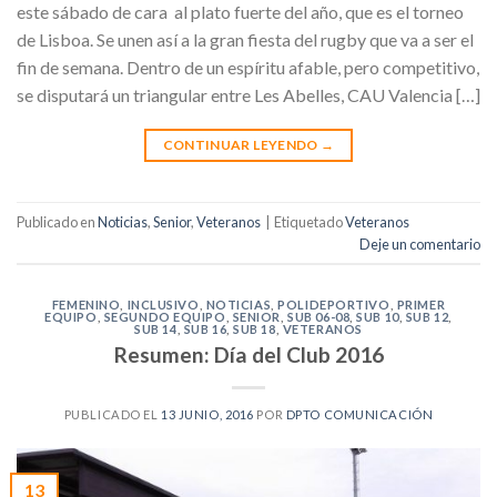
este sábado de cara al plato fuerte del año, que es el torneo
de Lisboa. Se unen así a la gran fiesta del rugby que va a ser el
fin de semana. Dentro de un espíritu afable, pero competitivo,
se disputará un triangular entre Les Abelles, CAU Valencia […]
CONTINUAR LEYENDO
→
Publicado en
Noticias
,
Senior
,
Veteranos
|
Etiquetado
Veteranos
Deje un comentario
FEMENINO
,
INCLUSIVO
,
NOTICIAS
,
POLIDEPORTIVO
,
PRIMER
EQUIPO
,
SEGUNDO EQUIPO
,
SENIOR
,
SUB 06-08
,
SUB 10
,
SUB 12
,
SUB 14
,
SUB 16
,
SUB 18
,
VETERANOS
Resumen: Día del Club 2016
PUBLICADO EL
13 JUNIO, 2016
POR
DPTO COMUNICACIÓN
13