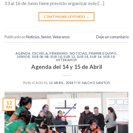
13 al 16 de Junio tiene previsto organizar este […]
CONTINUAR LEYENDO
→
Publicado en
Noticias
,
Senior
,
Veteranos
Deje un comentario
AGENDA
,
ESCUELA
,
FEMENINO
,
NOTICIAS
,
PRIMER EQUIPO
,
SENIOR
,
SUB 06-08
,
SUB 10
,
SUB 12
,
SUB 14
,
SUB 16
,
SUB 18
,
VETERANOS
Agenda del 14 y 15 de Abril
PUBLICADO EL
12 ABRIL, 2018
POR
NACHO SANTOS
12
Abr