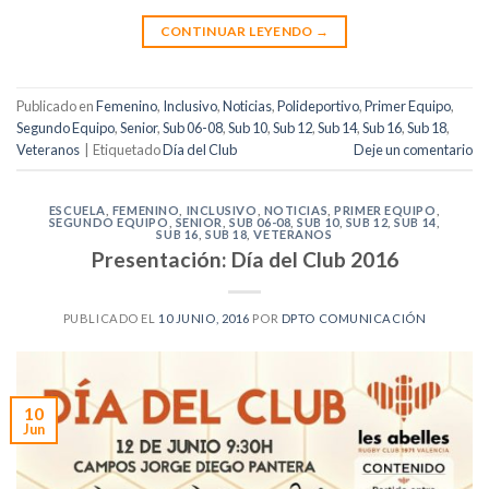
CONTINUAR LEYENDO
→
Publicado en
Femenino
,
Inclusivo
,
Noticias
,
Polideportivo
,
Primer Equipo
,
Segundo Equipo
,
Senior
,
Sub 06-08
,
Sub 10
,
Sub 12
,
Sub 14
,
Sub 16
,
Sub 18
,
Veteranos
|
Etiquetado
Día del Club
Deje un comentario
ESCUELA
,
FEMENINO
,
INCLUSIVO
,
NOTICIAS
,
PRIMER EQUIPO
,
SEGUNDO EQUIPO
,
SENIOR
,
SUB 06-08
,
SUB 10
,
SUB 12
,
SUB 14
,
SUB 16
,
SUB 18
,
VETERANOS
Presentación: Día del Club 2016
PUBLICADO EL
10 JUNIO, 2016
POR
DPTO COMUNICACIÓN
10
Jun