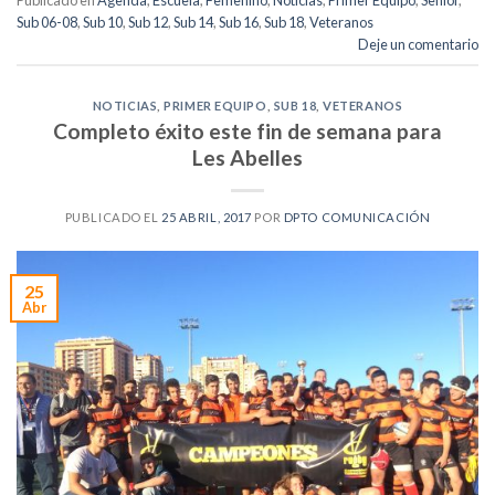
Publicado en
Agenda
,
Escuela
,
Femenino
,
Noticias
,
Primer Equipo
,
Senior
,
Sub 06-08
,
Sub 10
,
Sub 12
,
Sub 14
,
Sub 16
,
Sub 18
,
Veteranos
Deje un comentario
NOTICIAS
,
PRIMER EQUIPO
,
SUB 18
,
VETERANOS
Completo éxito este fin de semana para
Les Abelles
PUBLICADO EL
25 ABRIL, 2017
POR
DPTO COMUNICACIÓN
25
Abr