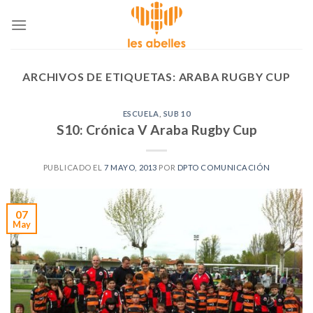
Skip
to
content
ARCHIVOS DE ETIQUETAS:
ARABA RUGBY CUP
ESCUELA
,
SUB 10
S10: Crónica V Araba Rugby Cup
PUBLICADO EL
7 MAYO, 2013
POR
DPTO COMUNICACIÓN
07
May