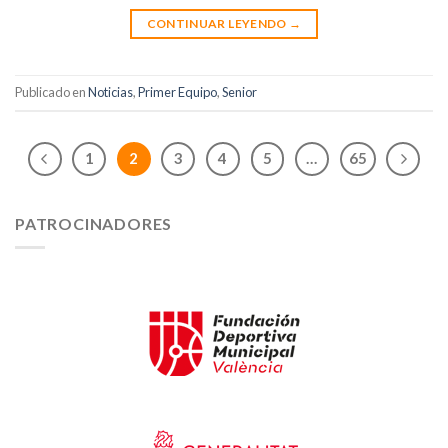
CONTINUAR LEYENDO
→
Publicado en
Noticias
,
Primer Equipo
,
Senior
1
2
3
4
5
…
65
PATROCINADORES