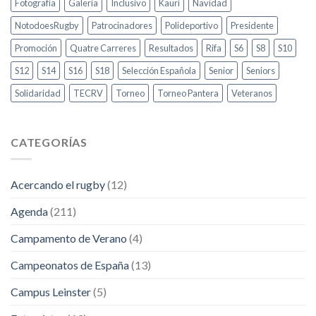
Fotografía
Galería
Inclusivo
Kauri
Navidad
NotodoesRugby
Patrocinadores
Polideportivo
Presidente
Promoción
Quatre Carreres
Resultados
Rifa
S6
S8
S10
S12
S14
S16
S18
Selección Española
Senior
Seniors
Solidaridad
TECRV
Torneo
Torneo Pantera
Veteranos
CATEGORÍAS
Acercando el rugby
(12)
Agenda
(211)
Campamento de Verano
(4)
Campeonatos de España
(13)
Campus Leinster
(5)