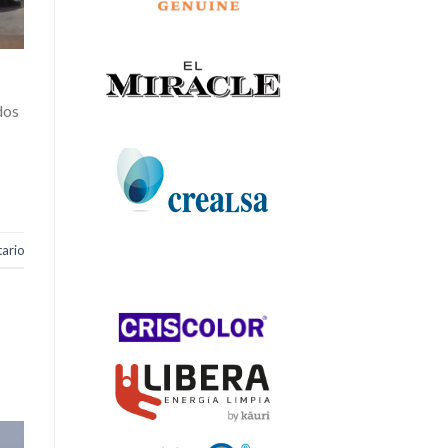
dos
ario