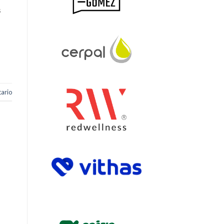
s
ario