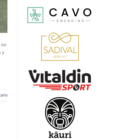
s no
s y
ario