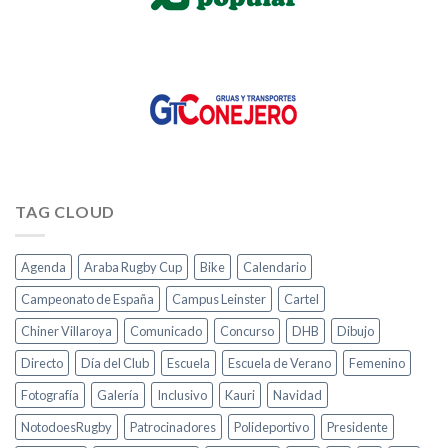
TAG CLOUD
Agenda
Araba Rugby Cup
Bike
Calendario
Campeonato de España
Campus Leinster
Cartel
Chiner Villaroya
Comunicado
Concurso
DHB
Dibujo
Directo
Día del Club
Escuela
Escuela de Verano
Femenino
Fotografía
Galería
Inclusivo
Kauri
Navidad
NotodoesRugby
Patrocinadores
Polideportivo
Presidente