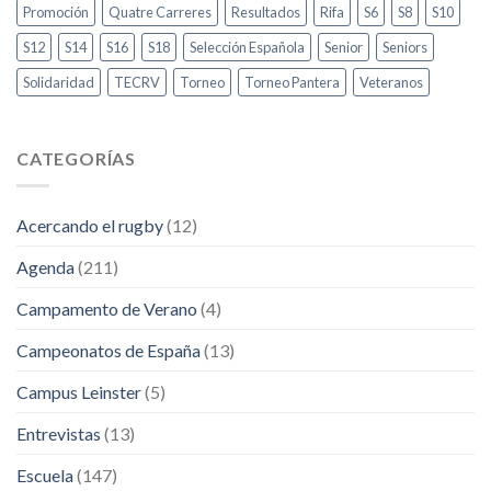
Promoción
Quatre Carreres
Resultados
Rifa
S6
S8
S10
S12
S14
S16
S18
Selección Española
Senior
Seniors
Solidaridad
TECRV
Torneo
Torneo Pantera
Veteranos
CATEGORÍAS
Acercando el rugby
(12)
Agenda
(211)
Campamento de Verano
(4)
Campeonatos de España
(13)
Campus Leinster
(5)
Entrevistas
(13)
Escuela
(147)