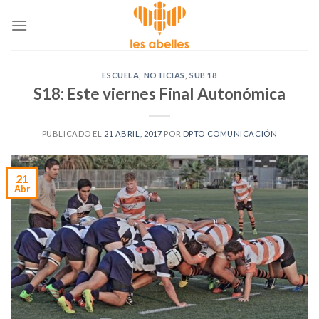
Skip
to
content
ESCUELA
,
NOTICIAS
,
SUB 18
S18: Este viernes Final Autonómica
PUBLICADO EL
21 ABRIL, 2017
POR
DPTO COMUNICACIÓN
21
Abr