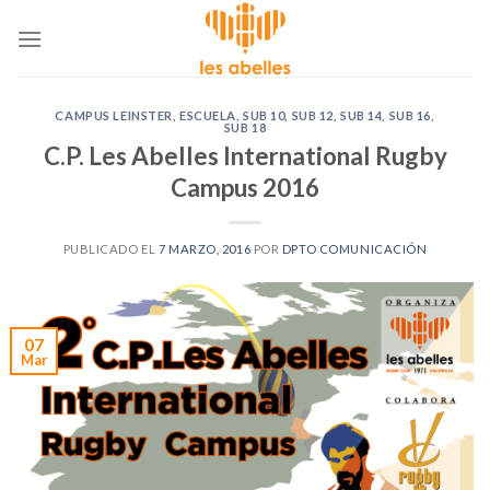
Skip
to
content
CAMPUS LEINSTER
,
ESCUELA
,
SUB 10
,
SUB 12
,
SUB 14
,
SUB 16
,
SUB 18
C.P. Les Abelles International Rugby
Campus 2016
PUBLICADO EL
7 MARZO, 2016
POR
DPTO COMUNICACIÓN
07
Mar