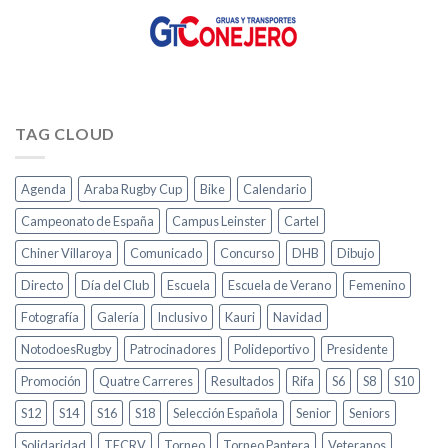
TAG CLOUD
Agenda
Araba Rugby Cup
Bike
Calendario
Campeonato de España
Campus Leinster
Cartel
Chiner Villaroya
Comunicado
Concurso
DHB
Dibujo
Directo
Día del Club
Escuela
Escuela de Verano
Femenino
Fotografía
Galería
Inclusivo
Kauri
Navidad
NotodoesRugby
Patrocinadores
Polideportivo
Presidente
Promoción
Quatre Carreres
Resultados
Rifa
S6
S8
S10
S12
S14
S16
S18
Selección Española
Senior
Seniors
Solidaridad
TECRV
Torneo
Torneo Pantera
Veteranos