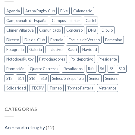
Agenda
Araba Rugby Cup
Bike
Calendario
Campeonato de España
Campus Leinster
Cartel
Chiner Villaroya
Comunicado
Concurso
DHB
Dibujo
Directo
Día del Club
Escuela
Escuela de Verano
Femenino
Fotografía
Galería
Inclusivo
Kauri
Navidad
NotodoesRugby
Patrocinadores
Polideportivo
Presidente
Promoción
Quatre Carreres
Resultados
Rifa
S6
S8
S10
S12
S14
S16
S18
Selección Española
Senior
Seniors
Solidaridad
TECRV
Torneo
Torneo Pantera
Veteranos
CATEGORÍAS
Acercando el rugby
(12)