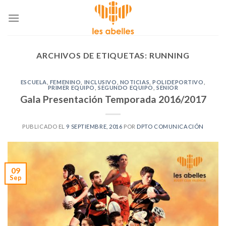
Skip
to
content
ARCHIVOS DE ETIQUETAS:
RUNNING
ESCUELA
,
FEMENINO
,
INCLUSIVO
,
NOTICIAS
,
POLIDEPORTIVO
,
PRIMER EQUIPO
,
SEGUNDO EQUIPO
,
SENIOR
Gala Presentación Temporada 2016/2017
PUBLICADO EL
9 SEPTIEMBRE, 2016
POR
DPTO COMUNICACIÓN
09
Sep