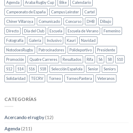
Agenda
Araba Rugby Cup
Bike
Calendario
Campeonato de España
Campus Leinster
Cartel
Chiner Villaroya
Comunicado
Concurso
DHB
Dibujo
Directo
Día del Club
Escuela
Escuela de Verano
Femenino
Fotografía
Galería
Inclusivo
Kauri
Navidad
NotodoesRugby
Patrocinadores
Polideportivo
Presidente
Promoción
Quatre Carreres
Resultados
Rifa
S6
S8
S10
S12
S14
S16
S18
Selección Española
Senior
Seniors
Solidaridad
TECRV
Torneo
Torneo Pantera
Veteranos
CATEGORÍAS
Acercando el rugby
(12)
Agenda
(211)