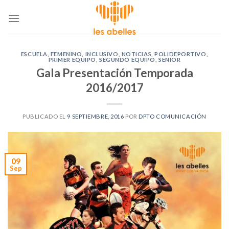
Skip
to
content
ESCUELA
,
FEMENINO
,
INCLUSIVO
,
NOTICIAS
,
POLIDEPORTIVO
,
PRIMER EQUIPO
,
SEGUNDO EQUIPO
,
SENIOR
Gala Presentación Temporada
2016/2017
PUBLICADO EL
9 SEPTIEMBRE, 2016
POR
DPTO COMUNICACIÓN
09
Sep