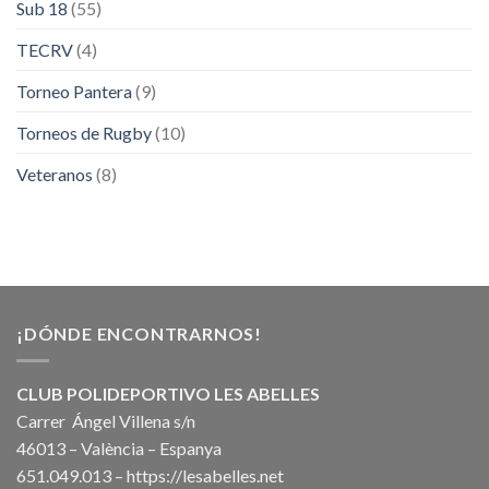
Sub 18
(55)
TECRV
(4)
Torneo Pantera
(9)
Torneos de Rugby
(10)
Veteranos
(8)
¡DÓNDE ENCONTRARNOS!
CLUB POLIDEPORTIVO LES ABELLES
Carrer Ángel Villena s/n
46013 – València – Espanya
651.049.013 –
https://lesabelles.net