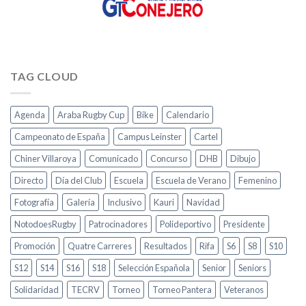
TAG CLOUD
Agenda
Araba Rugby Cup
Bike
Calendario
Campeonato de España
Campus Leinster
Cartel
Chiner Villaroya
Comunicado
Concurso
DHB
Dibujo
Directo
Día del Club
Escuela
Escuela de Verano
Femenino
Fotografía
Galería
Inclusivo
Kauri
Navidad
NotodoesRugby
Patrocinadores
Polideportivo
Presidente
Promoción
Quatre Carreres
Resultados
Rifa
S6
S8
S10
S12
S14
S16
S18
Selección Española
Senior
Seniors
Solidaridad
TECRV
Torneo
Torneo Pantera
Veteranos