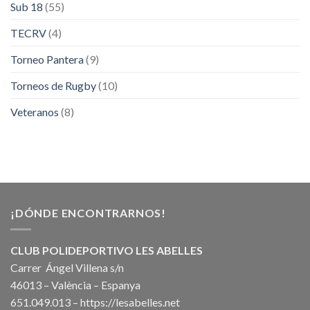
Sub 18
(55)
TECRV
(4)
Torneo Pantera
(9)
Torneos de Rugby
(10)
Veteranos
(8)
¡DÓNDE ENCONTRARNOS!
CLUB POLIDEPORTIVO LES ABELLES
Carrer Ángel Villena s/n
46013 – València – Espanya
651.049.013 –
https://lesabelles.net