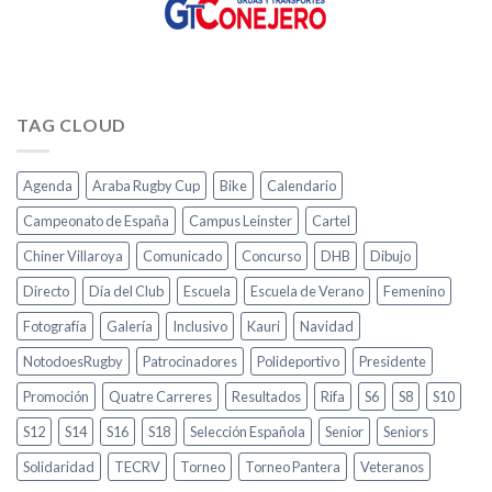
TAG CLOUD
Agenda
Araba Rugby Cup
Bike
Calendario
Campeonato de España
Campus Leinster
Cartel
Chiner Villaroya
Comunicado
Concurso
DHB
Dibujo
Directo
Día del Club
Escuela
Escuela de Verano
Femenino
Fotografía
Galería
Inclusivo
Kauri
Navidad
NotodoesRugby
Patrocinadores
Polideportivo
Presidente
Promoción
Quatre Carreres
Resultados
Rifa
S6
S8
S10
S12
S14
S16
S18
Selección Española
Senior
Seniors
Solidaridad
TECRV
Torneo
Torneo Pantera
Veteranos