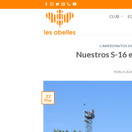
Skip
to
CLUB
E
content
CAMPEONATOS DE
Nuestros S-16 e
PUBLICAD
22
May