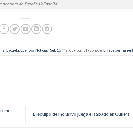
peonato de España Valladolid
aña
,
Escuela
,
Eventos
,
Noticias
,
Sub 16
. Marque como favorito el
Enlace permanen
nidex
El equipo de Inclusivo juega el sábado en Cullera