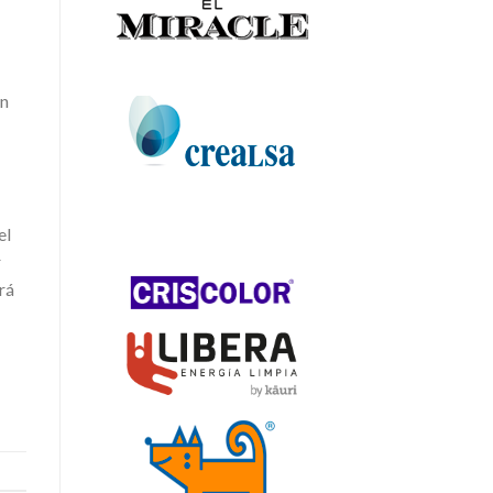
an
el
r
rá