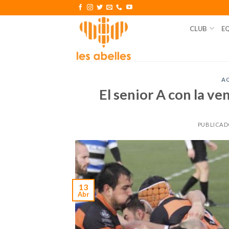
Skip
to
CLUB
E
content
A
El senior A con la v
PUBLICAD
13
Abr