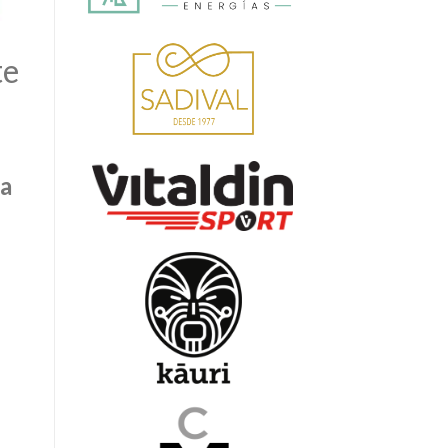
te
ia