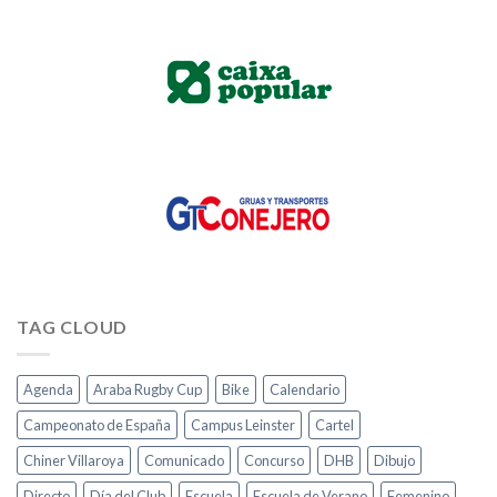
TAG CLOUD
Agenda
Araba Rugby Cup
Bike
Calendario
Campeonato de España
Campus Leinster
Cartel
Chiner Villaroya
Comunicado
Concurso
DHB
Dibujo
Directo
Día del Club
Escuela
Escuela de Verano
Femenino