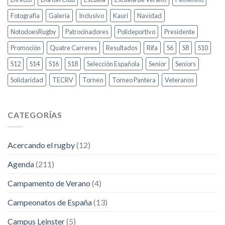
Fotografía
Galería
Inclusivo
Kauri
Navidad
NotodoesRugby
Patrocinadores
Polideportivo
Presidente
Promoción
Quatre Carreres
Resultados
Rifa
S6
S8
S10
S12
S14
S16
S18
Selección Española
Senior
Seniors
Solidaridad
TECRV
Torneo
Torneo Pantera
Veteranos
CATEGORÍAS
Acercando el rugby
(12)
Agenda
(211)
Campamento de Verano
(4)
Campeonatos de España
(13)
Campus Leinster
(5)