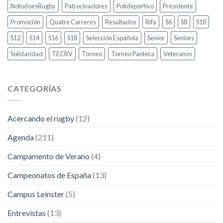
NotodoesRugby
Patrocinadores
Polideportivo
Presidente
Promoción
Quatre Carreres
Resultados
Rifa
S6
S8
S10
S12
S14
S16
S18
Selección Española
Senior
Seniors
Solidaridad
TECRV
Torneo
Torneo Pantera
Veteranos
CATEGORÍAS
Acercando el rugby
(12)
Agenda
(211)
Campamento de Verano
(4)
Campeonatos de España
(13)
Campus Leinster
(5)
Entrevistas
(13)