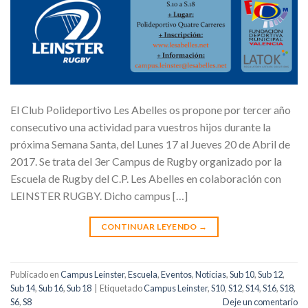
El Club Polideportivo Les Abelles os propone por tercer año
consecutivo una actividad para vuestros hijos durante la
próxima Semana Santa, del Lunes 17 al Jueves 20 de Abril de
2017. Se trata del 3er Campus de Rugby organizado por la
Escuela de Rugby del C.P. Les Abelles en colaboración con
LEINSTER RUGBY. Dicho campus […]
CONTINUAR LEYENDO
→
Publicado en
Campus Leinster
,
Escuela
,
Eventos
,
Noticias
,
Sub 10
,
Sub 12
,
Sub 14
,
Sub 16
,
Sub 18
|
Etiquetado
Campus Leinster
,
S10
,
S12
,
S14
,
S16
,
S18
,
S6
,
S8
Deje un comentario