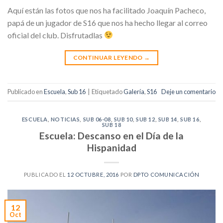
Aquí están las fotos que nos ha facilitado Joaquín Pacheco,
papá de un jugador de S16 que nos ha hecho llegar al correo
oficial del club. Disfrutadlas
CONTINUAR LEYENDO
→
Publicado en
Escuela
,
Sub 16
|
Etiquetado
Galería
,
S16
Deje un comentario
ESCUELA
,
NOTICIAS
,
SUB 06-08
,
SUB 10
,
SUB 12
,
SUB 14
,
SUB 16
,
SUB 18
Escuela: Descanso en el Día de la
Hispanidad
PUBLICADO EL
12 OCTUBRE, 2016
POR
DPTO COMUNICACIÓN
12
Oct