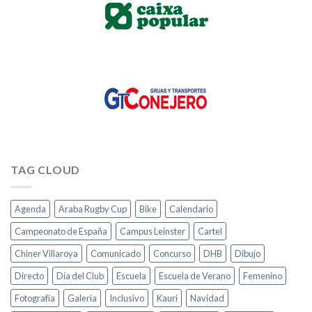
TAG CLOUD
Agenda
Araba Rugby Cup
Bike
Calendario
Campeonato de España
Campus Leinster
Cartel
Chiner Villaroya
Comunicado
Concurso
DHB
Dibujo
Directo
Día del Club
Escuela
Escuela de Verano
Femenino
Fotografía
Galería
Inclusivo
Kauri
Navidad