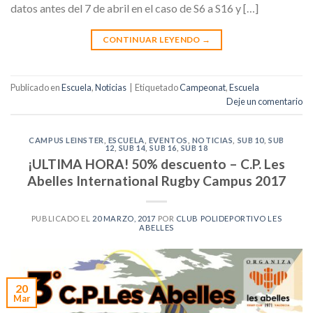
datos antes del 7 de abril en el caso de S6 a S16 y […]
CONTINUAR LEYENDO
→
Publicado en
Escuela
,
Noticias
|
Etiquetado
Campeonat
,
Escuela
Deje un comentario
CAMPUS LEINSTER
,
ESCUELA
,
EVENTOS
,
NOTICIAS
,
SUB 10
,
SUB
12
,
SUB 14
,
SUB 16
,
SUB 18
¡ULTIMA HORA! 50% descuento – C.P. Les
Abelles International Rugby Campus 2017
PUBLICADO EL
20 MARZO, 2017
POR
CLUB POLIDEPORTIVO LES
ABELLES
20
Mar