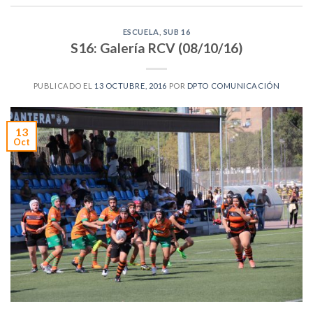
ESCUELA
,
SUB 16
S16: Galería RCV (08/10/16)
PUBLICADO EL
13 OCTUBRE, 2016
POR
DPTO COMUNICACIÓN
13
Oct