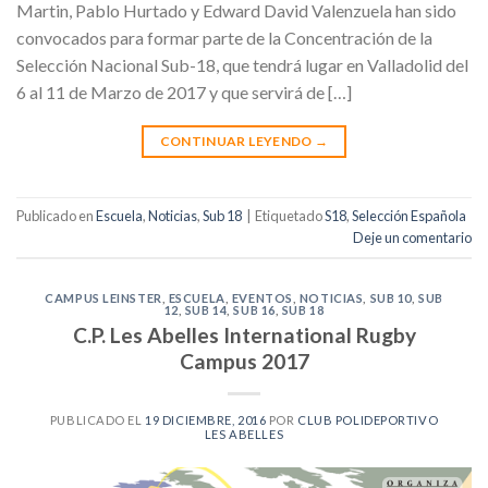
Martin, Pablo Hurtado y Edward David Valenzuela han sido
convocados para formar parte de la Concentración de la
Selección Nacional Sub-18, que tendrá lugar en Valladolid del
6 al 11 de Marzo de 2017 y que servirá de […]
CONTINUAR LEYENDO
→
Publicado en
Escuela
,
Noticias
,
Sub 18
|
Etiquetado
S18
,
Selección Española
Deje un comentario
CAMPUS LEINSTER
,
ESCUELA
,
EVENTOS
,
NOTICIAS
,
SUB 10
,
SUB
12
,
SUB 14
,
SUB 16
,
SUB 18
C.P. Les Abelles International Rugby
Campus 2017
PUBLICADO EL
19 DICIEMBRE, 2016
POR
CLUB POLIDEPORTIVO
LES ABELLES