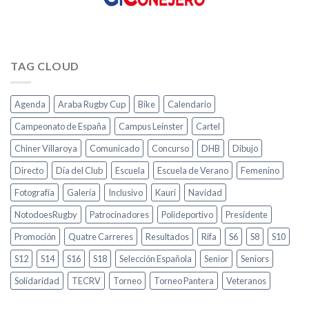
TAG CLOUD
Agenda
Araba Rugby Cup
Bike
Calendario
Campeonato de España
Campus Leinster
Cartel
Chiner Villaroya
Comunicado
Concurso
DHB
Dibujo
Directo
Día del Club
Escuela
Escuela de Verano
Femenino
Fotografía
Galería
Inclusivo
Kauri
Navidad
NotodoesRugby
Patrocinadores
Polideportivo
Presidente
Promoción
Quatre Carreres
Resultados
Rifa
S6
S8
S10
S12
S14
S16
S18
Selección Española
Senior
Seniors
Solidaridad
TECRV
Torneo
Torneo Pantera
Veteranos