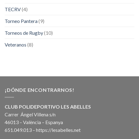
TECRV
(4)
Torneo Pantera
(9)
Torneos de Rugby
(10)
Veteranos
(8)
¡DÓNDE ENCONTRARNOS!
CLUB POLIDEPORTIVO LES ABELLES
Carrer Ángel Villena s/n
46013 – València – Espanya
651.049.013 –
https://lesabelles.net