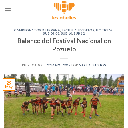
Skip
to
content
CAMPEONATOS DE ESPAÑA
,
ESCUELA
,
EVENTOS
,
NOTICIAS
,
SUB 06-08
,
SUB 10
,
SUB 12
Balance del Festival Nacional en
Pozuelo
PUBLICADO EL
29 MAYO, 2017
POR
NACHO SANTOS
29
May