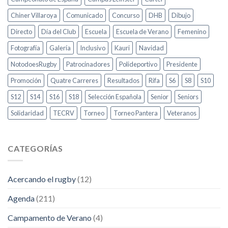
Chiner Villaroya
Comunicado
Concurso
DHB
Dibujo
Directo
Día del Club
Escuela
Escuela de Verano
Femenino
Fotografía
Galería
Inclusivo
Kauri
Navidad
NotodoesRugby
Patrocinadores
Polideportivo
Presidente
Promoción
Quatre Carreres
Resultados
Rifa
S6
S8
S10
S12
S14
S16
S18
Selección Española
Senior
Seniors
Solidaridad
TECRV
Torneo
Torneo Pantera
Veteranos
CATEGORÍAS
Acercando el rugby
(12)
Agenda
(211)
Campamento de Verano
(4)