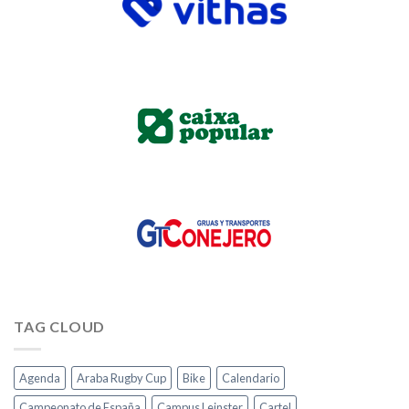
TAG CLOUD
Agenda
Araba Rugby Cup
Bike
Calendario
Campeonato de España
Campus Leinster
Cartel