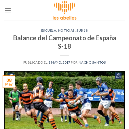
Skip
to
content
ESCUELA
,
NOTICIAS
,
SUB 18
Balance del Campeonato de España
S-18
PUBLICADO EL
8 MAYO, 2017
POR
NACHO SANTOS
08
May