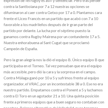
expresion de «el rugby es así» y sentenciar. Pero tras perder
contra la Santboiana por 7 a 12 nuestras opciones se
difuminaron al caer contra Getxo por 17 a 0. Plantamos cara
frente el Liceo Francés en un partido que acabó con 7 a 10
favorable a los madrileños después de ir gran parte del
partido por delante. La lucha por el séptimo puesto la
ganamos contra Rugby Mairena por un contundente 17 a 5.
Nuestra enhorabuena al Sant Cugat que se proclamó
Campeón de España.
Pero la gran alegría nos la dió el equipo B. Único equipo B que
participaba en el Torneo. Tal vez pensaban que era el equipo
más accesible, pero dió la cara y la sorpresa en el campo.
Contra Málaga ganó por 10 a 5 y sufrimos frente al equipo
organizador, el VRAC, por un incontestable 38 a 0. Ese no era
nuestro partido. Empatamos contra el Ponent a 5 y luchamos
contra El Toro en un agotador 21 a 10. Una quinta posición
frente a primeros equipos que a buen seguro no contaban con
nosotros. Balance alternativo de Valladolid, pues tenemos