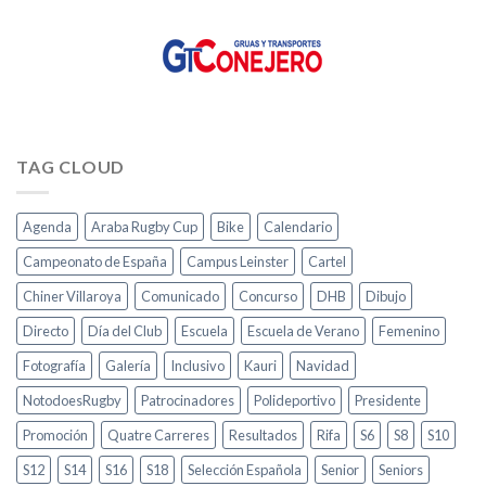
TAG CLOUD
Agenda
Araba Rugby Cup
Bike
Calendario
Campeonato de España
Campus Leinster
Cartel
Chiner Villaroya
Comunicado
Concurso
DHB
Dibujo
Directo
Día del Club
Escuela
Escuela de Verano
Femenino
Fotografía
Galería
Inclusivo
Kauri
Navidad
NotodoesRugby
Patrocinadores
Polideportivo
Presidente
Promoción
Quatre Carreres
Resultados
Rifa
S6
S8
S10
S12
S14
S16
S18
Selección Española
Senior
Seniors