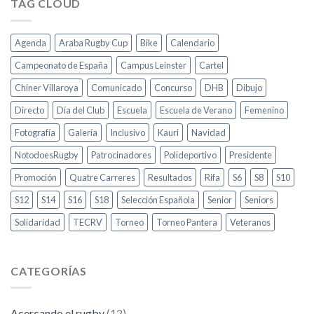
TAG CLOUD
Agenda
Araba Rugby Cup
Bike
Calendario
Campeonato de España
Campus Leinster
Cartel
Chiner Villaroya
Comunicado
Concurso
DHB
Dibujo
Directo
Día del Club
Escuela
Escuela de Verano
Femenino
Fotografía
Galería
Inclusivo
Kauri
Navidad
NotodoesRugby
Patrocinadores
Polideportivo
Presidente
Promoción
Quatre Carreres
Resultados
Rifa
S6
S8
S10
S12
S14
S16
S18
Selección Española
Senior
Seniors
Solidaridad
TECRV
Torneo
Torneo Pantera
Veteranos
CATEGORÍAS
Acercando el rugby
(12)