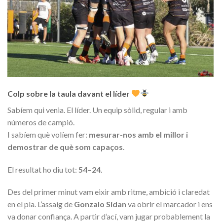
Colp sobre la taula davant el líder
Sabíem qui venia. El líder. Un equip sòlid, regular i amb
números de campió.
I sabíem què volíem fer:
mesurar-nos amb el millor i
demostrar de què som capaços
.
El resultat ho diu tot:
54–24
.
Des del primer minut vam eixir amb ritme, ambició i claredat
en el pla. L’assaig de
Gonzalo Sidan
va obrir el marcador i ens
va donar confiança. A partir d’ací, vam jugar probablement la