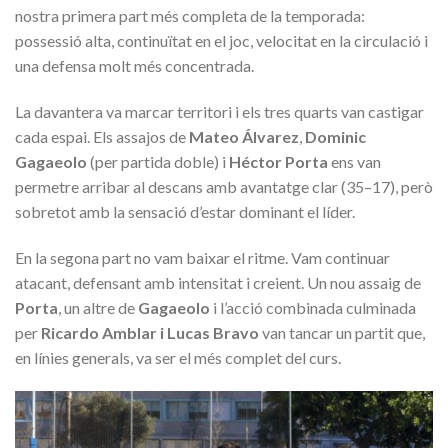
nostra primera part més completa de la temporada:
possessió alta, continuïtat en el joc, velocitat en la circulació i
una defensa molt més concentrada.
La davantera va marcar territori i els tres quarts van castigar
cada espai. Els assajos de
Mateo Álvarez
,
Dominic
Gagaeolo
(per partida doble) i
Héctor Porta
ens van
permetre arribar al descans amb avantatge clar (35–17), però
sobretot amb la sensació d’estar dominant el líder.
En la segona part no vam baixar el ritme. Vam continuar
atacant, defensant amb intensitat i creient. Un nou assaig de
Porta
, un altre de
Gagaeolo
i l’acció combinada culminada
per
Ricardo Amblar i Lucas Bravo
van tancar un partit que,
en línies generals, va ser el més complet del curs.