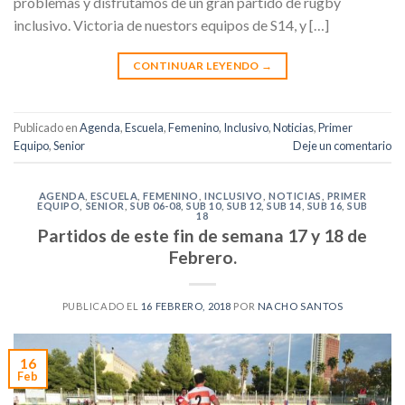
problemas y disfrutamos de un gran partido de rugby
inclusivo. Victoria de nuestors equipos de S14, y […]
CONTINUAR LEYENDO
→
Publicado en
Agenda
,
Escuela
,
Femenino
,
Inclusivo
,
Noticias
,
Primer
Equipo
,
Senior
Deje un comentario
AGENDA
,
ESCUELA
,
FEMENINO
,
INCLUSIVO
,
NOTICIAS
,
PRIMER
EQUIPO
,
SENIOR
,
SUB 06-08
,
SUB 10
,
SUB 12
,
SUB 14
,
SUB 16
,
SUB
18
Partidos de este fin de semana 17 y 18 de
Febrero.
PUBLICADO EL
16 FEBRERO, 2018
POR
NACHO SANTOS
16
Feb