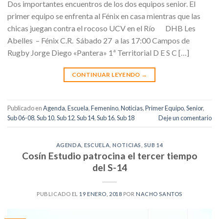
Dos importantes encuentros de los dos equipos senior. El
primer equipo se enfrenta al Fénix en casa mientras que las
chicas juegan contra el rocoso UCV en el Río DHB Les
Abelles – Fénix C.R. Sábado 27 a las 17:00 Campos de
Rugby Jorge Diego «Pantera» 1ª Territorial D E S C […]
CONTINUAR LEYENDO
→
Publicado en
Agenda
,
Escuela
,
Femenino
,
Noticias
,
Primer Equipo
,
Senior
,
Sub 06-08
,
Sub 10
,
Sub 12
,
Sub 14
,
Sub 16
,
Sub 18
Deje un comentario
AGENDA
,
ESCUELA
,
NOTICIAS
,
SUB 14
Cosín Estudio patrocina el tercer tiempo
del S-14
PUBLICADO EL
19 ENERO, 2018
POR
NACHO SANTOS