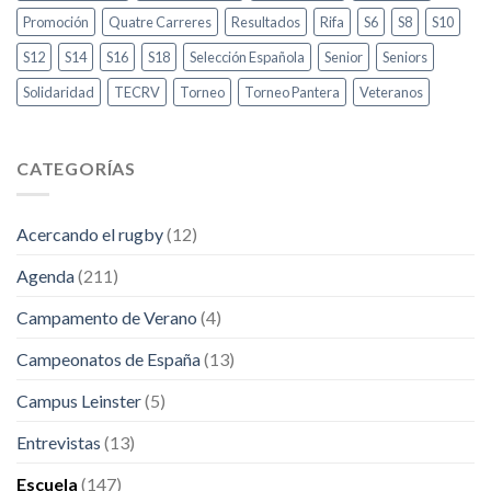
Promoción
Quatre Carreres
Resultados
Rifa
S6
S8
S10
S12
S14
S16
S18
Selección Española
Senior
Seniors
Solidaridad
TECRV
Torneo
Torneo Pantera
Veteranos
CATEGORÍAS
Acercando el rugby
(12)
Agenda
(211)
Campamento de Verano
(4)
Campeonatos de España
(13)
Campus Leinster
(5)
Entrevistas
(13)
Escuela
(147)