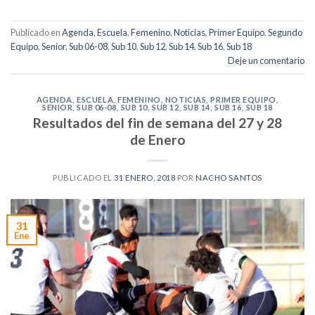
Publicado en
Agenda
,
Escuela
,
Femenino
,
Noticias
,
Primer Equipo
,
Segundo
Equipo
,
Senior
,
Sub 06-08
,
Sub 10
,
Sub 12
,
Sub 14
,
Sub 16
,
Sub 18
Deje un comentario
AGENDA
,
ESCUELA
,
FEMENINO
,
NOTICIAS
,
PRIMER EQUIPO
,
SENIOR
,
SUB 06-08
,
SUB 10
,
SUB 12
,
SUB 14
,
SUB 16
,
SUB 18
Resultados del fin de semana del 27 y 28
de Enero
PUBLICADO EL
31 ENERO, 2018
POR
NACHO SANTOS
31
Ene