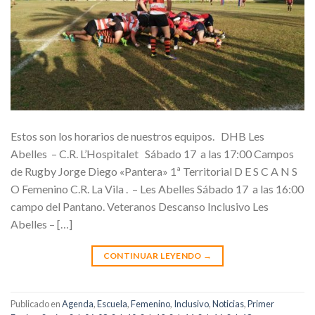
Estos son los horarios de nuestros equipos. DHB Les
Abelles – C.R. L’Hospitalet Sábado 17 a las 17:00 Campos
de Rugby Jorge Diego «Pantera» 1ª Territorial D E S C A N S
O Femenino C.R. La Vila . – Les Abelles Sábado 17 a las 16:00
campo del Pantano. Veteranos Descanso Inclusivo Les
Abelles – […]
CONTINUAR LEYENDO
→
Publicado en
Agenda
,
Escuela
,
Femenino
,
Inclusivo
,
Noticias
,
Primer