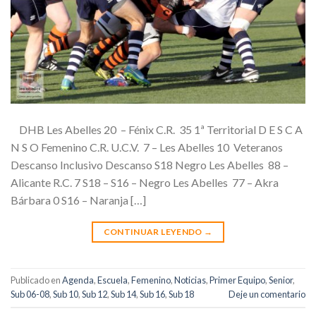
DHB Les Abelles 20 – Fénix C.R. 35 1ª Territorial D E S C A
N S O Femenino C.R. U.C.V. 7 – Les Abelles 10 Veteranos
Descanso Inclusivo Descanso S18 Negro Les Abelles 88 –
Alicante R.C. 7 S18 – S16 – Negro Les Abelles 77 – Akra
Bárbara 0 S16 – Naranja […]
CONTINUAR LEYENDO
→
Publicado en
Agenda
,
Escuela
,
Femenino
,
Noticias
,
Primer Equipo
,
Senior
,
Sub 06-08
,
Sub 10
,
Sub 12
,
Sub 14
,
Sub 16
,
Sub 18
Deje un comentario