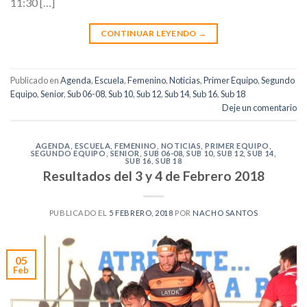
11:30 […]
CONTINUAR LEYENDO
→
Publicado en
Agenda
,
Escuela
,
Femenino
,
Noticias
,
Primer Equipo
,
Segundo
Equipo
,
Senior
,
Sub 06-08
,
Sub 10
,
Sub 12
,
Sub 14
,
Sub 16
,
Sub 18
Deje un comentario
AGENDA
,
ESCUELA
,
FEMENINO
,
NOTICIAS
,
PRIMER EQUIPO
,
SEGUNDO EQUIPO
,
SENIOR
,
SUB 06-08
,
SUB 10
,
SUB 12
,
SUB 14
,
SUB 16
,
SUB 18
Resultados del 3 y 4 de Febrero 2018
PUBLICADO EL
5 FEBRERO, 2018
POR
NACHO SANTOS
05
Feb