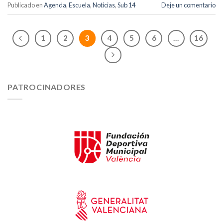
Publicado en
Agenda
,
Escuela
,
Noticias
,
Sub 14
Deje un comentario
1
2
3
4
5
6
…
16
PATROCINADORES