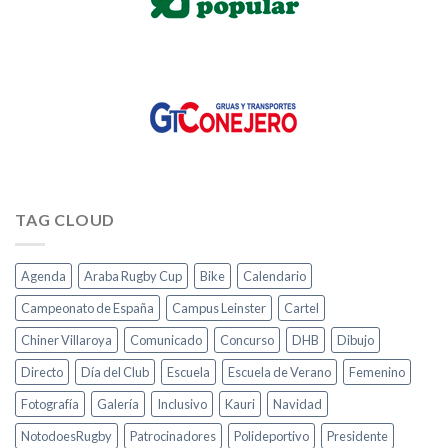
TAG CLOUD
Agenda
Araba Rugby Cup
Bike
Calendario
Campeonato de España
Campus Leinster
Cartel
Chiner Villaroya
Comunicado
Concurso
DHB
Dibujo
Directo
Día del Club
Escuela
Escuela de Verano
Femenino
Fotografía
Galería
Inclusivo
Kauri
Navidad
NotodoesRugby
Patrocinadores
Polideportivo
Presidente