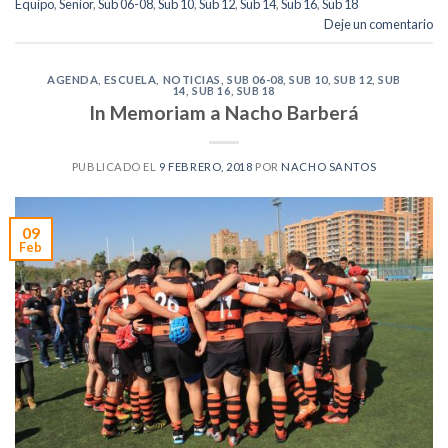
Equipo
,
Senior
,
Sub 06-08
,
Sub 10
,
Sub 12
,
Sub 14
,
Sub 16
,
Sub 18
Deje un comentario
AGENDA
,
ESCUELA
,
NOTICIAS
,
SUB 06-08
,
SUB 10
,
SUB 12
,
SUB
14
,
SUB 16
,
SUB 18
In Memoriam a Nacho Barberá
PUBLICADO EL
9 FEBRERO, 2018
POR
NACHO SANTOS
09
Feb