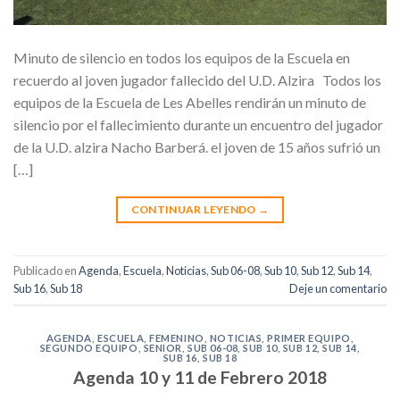
Minuto de silencio en todos los equipos de la Escuela en
recuerdo al joven jugador fallecido del U.D. Alzira Todos los
equipos de la Escuela de Les Abelles rendirán un minuto de
silencio por el fallecimiento durante un encuentro del jugador
de la U.D. alzira Nacho Barberá. el joven de 15 años sufrió un
[…]
CONTINUAR LEYENDO
→
Publicado en
Agenda
,
Escuela
,
Noticias
,
Sub 06-08
,
Sub 10
,
Sub 12
,
Sub 14
,
Sub 16
,
Sub 18
Deje un comentario
AGENDA
,
ESCUELA
,
FEMENINO
,
NOTICIAS
,
PRIMER EQUIPO
,
SEGUNDO EQUIPO
,
SENIOR
,
SUB 06-08
,
SUB 10
,
SUB 12
,
SUB 14
,
SUB 16
,
SUB 18
Agenda 10 y 11 de Febrero 2018